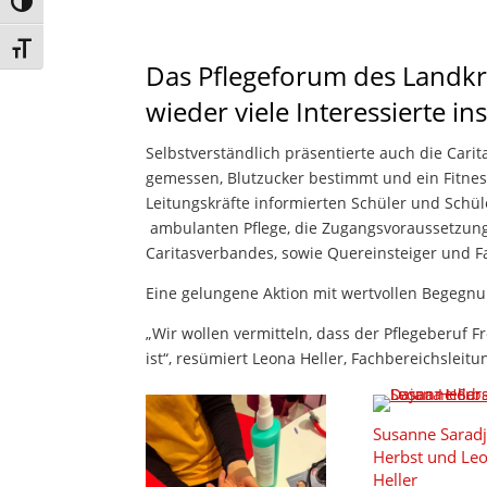
Umschalten auf hohe Kontraste
Schrift vergrößern
Das Pflegeforum des Landkre
wieder viele Interessierte ins
Selbstverständlich präsentierte auch die Carit
gemessen, Blutzucker bestimmt und ein Fitnes
Leitungskräfte informierten Schüler und Schü
ambulanten Pflege, die Zugangsvoraussetzunge
Caritasverbandes, sowie Quereinsteiger und F
Eine gelungene Aktion mit wertvollen Begegn
„Wir wollen vermitteln, dass der Pflegeberuf 
ist“, resümiert Leona Heller, Fachbereichsleit
Susanne Saradj
Herbst und Le
Heller