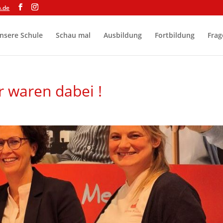
a.de
nsere Schule
Schau mal
Ausbildung
Fortbildung
Frag
r waren dabei !