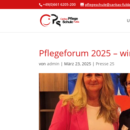
+49(0)661 6205-200
pflegeschule@caritas-fuld
Skip To Content
U
Pflegeforum 2025 – wi
von
admin
|
März 23, 2025
|
Presse 25