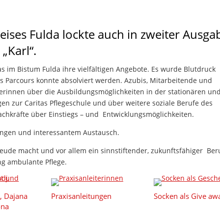
ises Fulda lockte auch in zweiter Ausga
 „Karl“.
as im Bistum Fulda ihre vielfältigen Angebote. Es wurde Blutdruck
s Parcours konnte absolviert werden. Azubis, Mitarbeitende und
lerinnen über die Ausbildungsmöglichkeiten in der stationären un
n zur Caritas Pflegeschule und über weitere soziale Berufe des
achkräfte über Einstiegs – und Entwicklungsmöglichkeiten.
ungen und interessantem Austausch.
Freude macht und vor allem ein sinnstiftender, zukunftsfähiger Ber
ung ambulante Pflege.
, Dajana
Praxisanleitungen
Socken als Give aw
ona