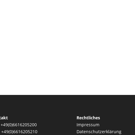
takt
Rechtliches
: +49(0)6616205200
Impressum
: +49(0)6616205210
Datenschutzerklärung