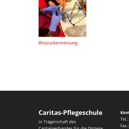
Blutzuckermessung
Caritas-Pflegeschule
Kon
Tel.
in Trägerschaft des
Fax.
Caritasverbandes für die Diözese